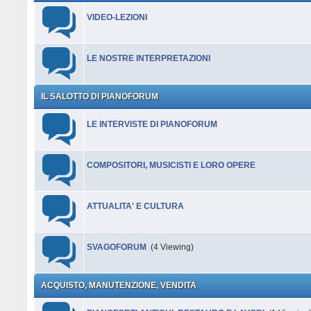
VIDEO-LEZIONI
LE NOSTRE INTERPRETAZIONI
IL SALOTTO DI PIANOFORUM
LE INTERVISTE DI PIANOFORUM
COMPOSITORI, MUSICISTI E LORO OPERE
ATTUALITA' E CULTURA
SVAGOFORUM
(4 Viewing)
ACQUISTO, MANUTENZIONE, VENDITA