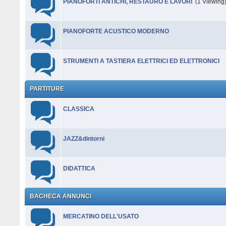
PIANOFORTI ANTICHI, RESTAURO E LAVORI
(1 Viewing
PIANOFORTE ACUSTICO MODERNO
STRUMENTI A TASTIERA ELETTRICI ED ELETTRONICI
PARTITURE
CLASSICA
JAZZ&dintorni
DIDATTICA
BACHECA ANNUNCI
MERCATINO DELL'USATO