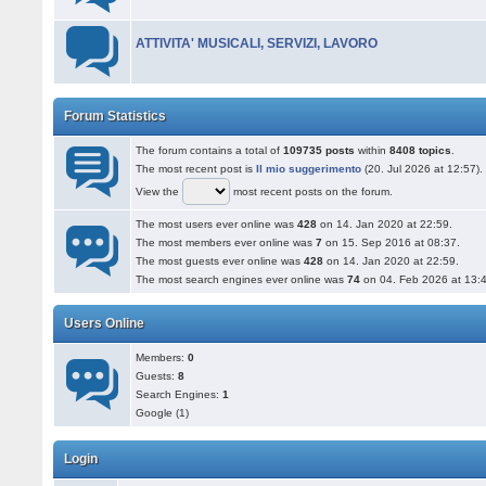
ATTIVITA' MUSICALI, SERVIZI, LAVORO
Forum Statistics
The forum contains a total of
109735 posts
within
8408 topics
.
The most recent post is
Il mio suggerimento
(20. Jul 2026 at 12:57).
View the
most recent posts on the forum.
The most users ever online was
428
on 14. Jan 2020 at 22:59.
The most members ever online was
7
on 15. Sep 2016 at 08:37.
The most guests ever online was
428
on 14. Jan 2020 at 22:59.
The most search engines ever online was
74
on 04. Feb 2026 at 13:
Users Online
Members:
0
Guests:
8
Search Engines:
1
Google (1)
Login