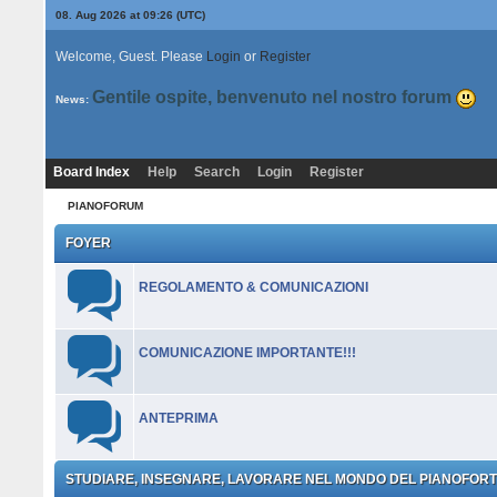
08. Aug 2026 at 09:26
(UTC)
Welcome, Guest. Please
Login
or
Register
Gentile ospite, benvenuto nel nostro forum
News:
Board Index
Help
Search
Login
Register
PIANOFORUM
FOYER
REGOLAMENTO & COMUNICAZIONI
COMUNICAZIONE IMPORTANTE!!!
ANTEPRIMA
STUDIARE, INSEGNARE, LAVORARE NEL MONDO DEL PIANOFOR