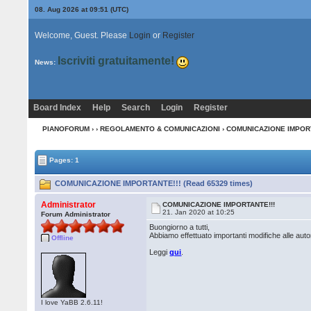
08. Aug 2026 at 09:51
(UTC)
Welcome, Guest. Please
Login
or
Register
Iscriviti gratuitamente!
News:
Board Index
Help
Search
Login
Register
PIANOFORUM
›
›
REGOLAMENTO & COMUNICAZIONI
› COMUNICAZIONE IMPORT
Pages: 1
COMUNICAZIONE IMPORTANTE!!! (Read 65329 times)
Administrator
COMUNICAZIONE IMPORTANTE!!!
21. Jan 2020 at 10:25
Forum Administrator
Buongiorno a tutti,
Abbiamo effettuato importanti modifiche alle auto
Offline
Leggi
qui
.
I love YaBB 2.6.11!