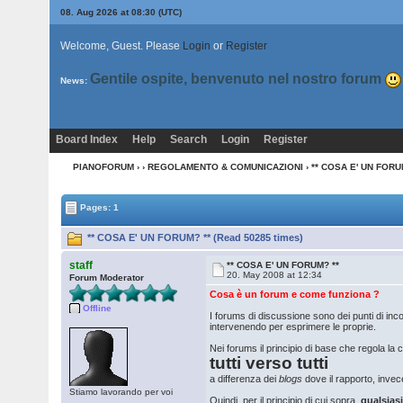
08. Aug 2026 at 08:30
(UTC)
Welcome, Guest. Please
Login
or
Register
Gentile ospite, benvenuto nel nostro forum
News:
Board Index
Help
Search
Login
Register
PIANOFORUM
›
›
REGOLAMENTO & COMUNICAZIONI
› ** COSA E' UN FORU
Pages: 1
** COSA E' UN FORUM? ** (Read 50285 times)
staff
** COSA E' UN FORUM? **
20. May 2008 at 12:34
Forum Moderator
Cosa è un forum e come funziona ?
Offline
I forums di discussione sono dei punti di inco
intervenendo per esprimere le proprie.
Nei forums il principio di base che regola la
tutti verso tutti
a differenza dei
blogs
dove il rapporto, invece
Stiamo lavorando per voi
Quindi, per il principio di cui sopra,
qualsias