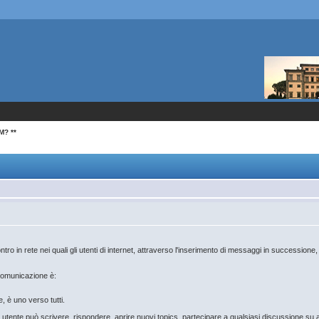
M? **
ntro in rete nei quali gli utenti di internet, attraverso l'inserimento di messaggi in successione
 comunicazione è:
, è uno verso tutti.
i
utente può scrivere, rispondere, aprire nuovi topics, partecipare a qualsiasi discussione s