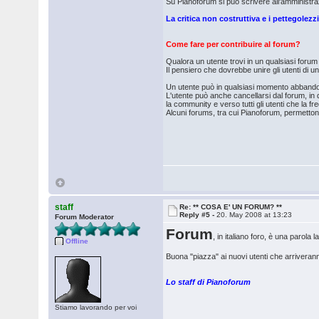
Su Pianoforum si può scrivere all'amministr
La critica non costruttiva e i pettegolezz
Come fare per contribuire al forum?
Qualora un utente trovi in un qualsiasi for
Il pensiero che dovrebbe unire gli utenti di u
Un utente può in qualsiasi momento abbandona
L'utente può anche cancellarsi dal forum, in q
la community e verso tutti gli utenti che la f
Alcuni forums, tra cui Pianoforum, permetton
staff
Re: ** COSA E' UN FORUM? **
Reply #5 -
20. May 2008 at 13:23
Forum Moderator
Forum
, in italiano foro, è una parola 
Offline
Buona "piazza" ai nuovi utenti che arriveranno
Lo staff di Pianoforum
Stiamo lavorando per voi