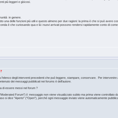
ti più leggeri e giocosi.
omunità in genere.
atto una delle funzioni più utili e questo almeno per due ragioni: la prima è che si può avere co
conda è che curiosando qua e là i nuovi arrivati possono rendersi rapidamente conto di come f
e?
l'elenco degli interventi precedenti che può leggere, stampare, conservare. Per intervenir
contenuto dei messaggi pubblicati nei forums è dell'autore.
ma di essere messi nel forum ?
("Moderated Forum") il messaggio non viene visualizzato subito ma prima viene controllato
 si dice "Aperto" ("Open"), perché ogni messaggio inviato viene automaticamente pubblica