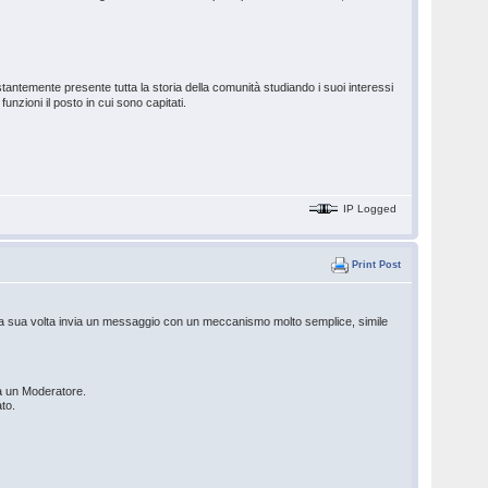
stantemente presente tutta la storia della comunità studiando i suoi interessi
unzioni il posto in cui sono capitati.
IP Logged
Print Post
e a sua volta invia un messaggio con un meccanismo molto semplice, simile
 da un Moderatore.
to.