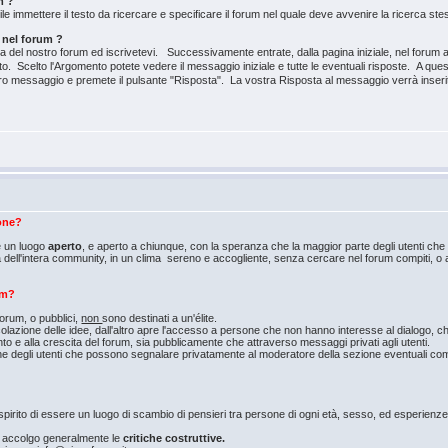
m ?
 immettere il testo da ricercare e specificare il forum nel quale deve avvenire la ricerca ste
nel forum ?
ina del nostro forum ed iscrivetevi. Successivamente entrate, dalla pagina iniziale, nel forum
o. Scelto l'Argomento potete vedere il messaggio iniziale e tutte le eventuali risposte. A q
stro messaggio e premete il pulsante "Risposta". La vostra Risposta al messaggio verrà inse
ione?
e un luogo
aperto
, e aperto a chiunque, con la speranza che la maggior parte degli utenti che 
dell'intera community, in un clima sereno e accogliente, senza cercare nel forum compiti, o 
um?
forum, o pubblici,
non
sono destinati a un'élite.
azione delle idee, dall'altro apre l'accesso a persone che non hanno interesse al dialogo, che
to e alla crescita del forum, sia pubblicamente che attraverso messaggi privati agli utenti.
he degli utenti che possono segnalare privatamente al moderatore della sezione eventuali com
irito di essere un luogo di scambio di pensieri tra persone di ogni età, sesso, ed esperienze di
e accolgo generalmente le
critiche costruttive.