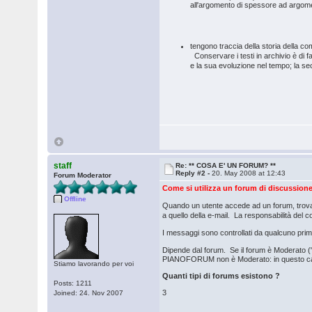
all'argomento di spessore ad argomen
tengono traccia della storia della c
Conservare i testi in archivio è di f
e la sua evoluzione nel tempo; la se
staff
Re: ** COSA E' UN FORUM? **
Reply #2 -
20. May 2008 at 12:43
Forum Moderator
Come si utilizza un forum di discussion
Offline
Quando un utente accede ad un forum, trova 
a quello della e-mail. La responsabilità del 
I messaggi sono controllati da qualcuno pri
Dipende dal forum. Se il forum è Moderato 
PIANOFORUM non è Moderato: in questo caso
Stiamo lavorando per voi
Quanti tipi di forums esistono ?
Posts: 1211
3
Joined: 24. Nov 2007