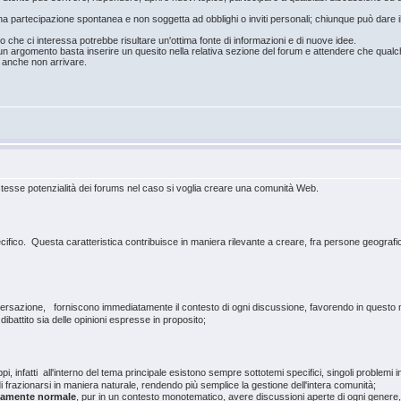
na partecipazione spontanea e non soggetta ad obblighi o inviti personali; chiunque può dare il 
che ci interessa potrebbe risultare un'ottima fonte di informazioni e di nuove idee.
un argomento basta inserire un quesito nella relativa sezione del forum e attendere che qual
 anche non arrivare.
stesse potenzialità dei forums nel caso si voglia creare una comunità Web.
ifico. Questa caratteristica contribuisce in maniera rilevante a creare, fra persone geografic
onversazione, forniscono immediatamente il contesto di ogni discussione, favorendo in questo
dibattito sia delle opinioni espresse in proposito;
, infatti all'interno del tema principale esistono sempre sottotemi specifici, singoli problemi in
frazionarsi in maniera naturale, rendendo più semplice la gestione dell'intera comunità;
tamente
normale
, pur in un contesto monotematico, avere discussioni aperte di ogni genere, 