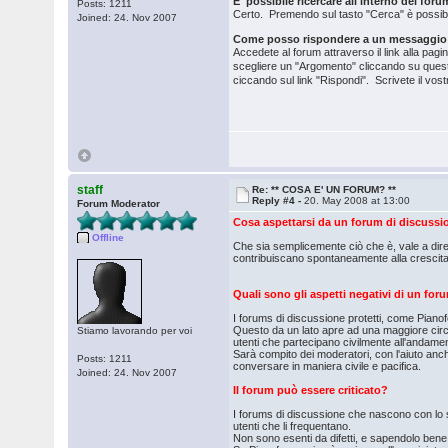
E' possibile ricercare all'interno del foru
Posts: 1211
Certo. Premendo sul tasto "Cerca" è possibile
Joined: 24. Nov 2007
Come posso rispondere a un messaggio 
Accedete al forum attraverso il link alla pag
scegliere un "Argomento" cliccando su quest
ciccando sul link "Rispondi". Scrivete il vo
staff
Re: ** COSA E' UN FORUM? **
Reply #4 -
20. May 2008 at 13:00
Forum Moderator
Cosa aspettarsi da un forum di discuss
Offline
Che sia semplicemente ciò che è, vale a dir
contribuiscano spontaneamente alla crescita 
Quali sono gli aspetti negativi di un for
I forums di discussione protetti, come Piano
Questo da un lato apre ad una maggiore circol
Stiamo lavorando per voi
utenti che partecipano civilmente all'andamen
Sarà compito dei moderatori, con l'aiuto anc
Posts: 1211
conversare in maniera civile e pacifica.
Joined: 24. Nov 2007
Il forum può essere criticato?
I forums di discussione che nascono con lo sp
utenti che li frequentano.
Non sono esenti da difetti, e sapendolo ben