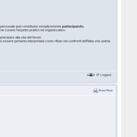
o personale può contribuire semplicemente
partecipando.
he ne curano l'aspetto pratico ed organizzativo.
tecipare alla vita del forum.
uò essere pertanto interpretata come rifiuto nei confronti dell'idea che anima
IP Logged
Print Post