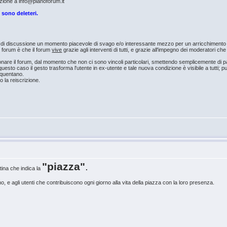
azione a info@pianoforum.it
i sono deleteri.
um di discussione un momento piacevole di svago e/o interessante mezzo per un arricchiment
n forum è che il forum
vive
grazie agli interventi di tutti, e grazie all'impegno dei moderatori c
re il forum, dal momento che non ci sono vincoli particolari, smettendo semplicemente di par
uesto caso il gesto trasforma l'utente in ex-utente e tale nuova condizione è visibile a tutti; p
requentano.
o la reiscrizione.
"piazza"
.
latina che indica la
, e agli utenti che contribuiscono ogni giorno alla vita della piazza con la loro presenza.