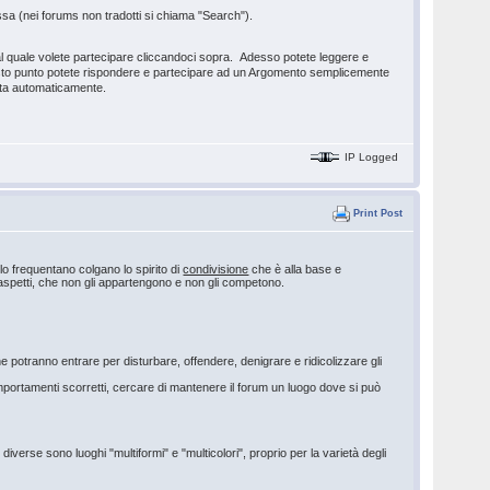
ssa (nei forums non tradotti si chiama "Search").
 al quale volete partecipare cliccandoci sopra. Adesso potete leggere e
uesto punto potete rispondere e partecipare ad un Argomento semplicemente
rita automaticamente.
IP Logged
Print Post
lo frequentano colgano lo spirito di
condivisione
che è alla base e
aspetti, che non gli appartengono e non gli competono.
 potranno entrare per disturbare, offendere, denigrare e ridicolizzare gli
portamenti scorretti, cercare di mantenere il forum un luogo dove si può
verse sono luoghi "multiformi" e "multicolori", proprio per la varietà degli