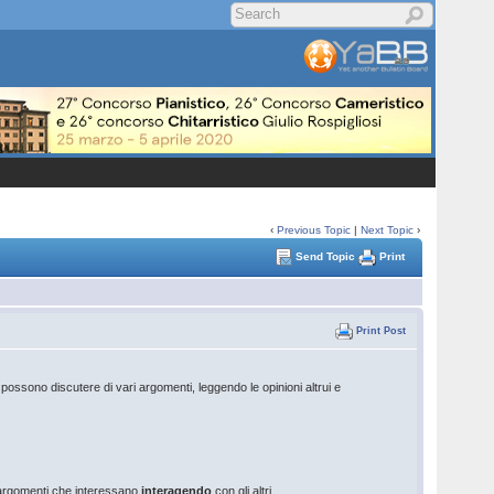
‹
Previous Topic
|
Next Topic
›
Send Topic
Print
Print Post
, possono discutere di vari argomenti, leggendo le opinioni altrui e
u argomenti che interessano
interagendo
con gli altri.