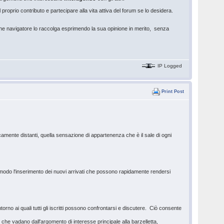
proprio contributo e partecipare alla vita attiva del forum se lo desidera.
che navigatore lo raccolga esprimendo la sua opinione in merito, senza
IP Logged
Print Post
amente distanti, quella sensazione di appartenenza che è il sale di ogni
 modo l'inserimento dei nuovi arrivati che possono rapidamente rendersi
torno ai quali tutti gli iscritti possono confrontarsi e discutere. Ciò consente
che vadano dall'argomento di interesse principale alla barzelletta,