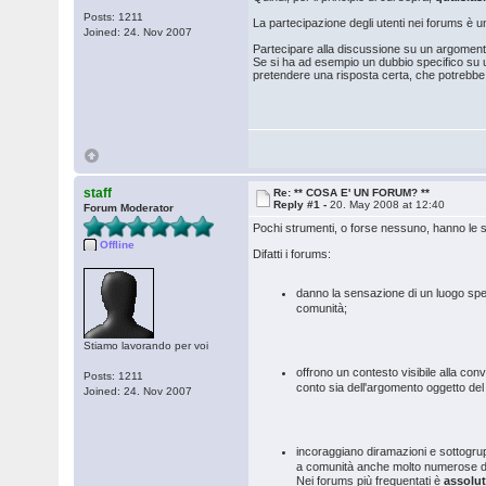
Posts: 1211
La partecipazione degli utenti nei forums è u
Joined: 24. Nov 2007
Partecipare alla discussione su un argomento 
Se si ha ad esempio un dubbio specifico su 
pretendere una risposta certa, che potrebbe
staff
Re: ** COSA E' UN FORUM? **
Reply #1 -
20. May 2008 at 12:40
Forum Moderator
Pochi strumenti, o forse nessuno, hanno le 
Offline
Difatti i forums:
danno la sensazione di un luogo spec
comunità;
Stiamo lavorando per voi
offrono un contesto visibile alla c
Posts: 1211
conto sia dell'argomento oggetto del 
Joined: 24. Nov 2007
incoraggiano diramazioni e sottogruppi
a comunità anche molto numerose di 
Nei forums più frequentati è
assolu