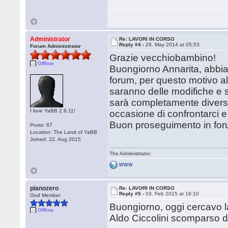
Administrator
Re: LAVORI IN CORSO
Reply #4 -
29. May 2014 at 05:53
Forum Administrator
Grazie vecchiobambino!
Offline
Buongiorno Annarita, abbia
forum, per questo motivo al
saranno delle modifiche e 
sarà completamente divers
I love YaBB 2.6.11!
occasione di confrontarci 
Buon proseguimento in for
Posts: 67
Location: The Land of YaBB
Joined: 22. Aug 2015
The Administrator.
WWW
pianozero
Re: LAVORI IN CORSO
Reply #5 -
03. Feb 2015 at 16:10
God Member
Buongiorno, oggi cercavo la
Offline
Aldo Ciccolini scomparso di