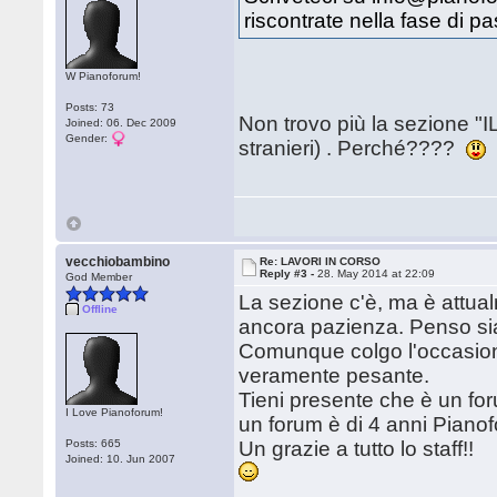
riscontrate nella fase di 
W Pianoforum!
Posts: 73
Non trovo più la sezione "I
Joined: 06. Dec 2009
Gender:
stranieri) . Perché????
vecchiobambino
Re: LAVORI IN CORSO
Reply #3 -
28. May 2014 at 22:09
God Member
La sezione c'è, ma è attua
Offline
ancora pazienza. Penso sia d
Comunque colgo l'occasione 
veramente pesante.
Tieni presente che è un fo
I Love Pianoforum!
un forum è di 4 anni Piano
Posts: 665
Un grazie a tutto lo staff!!
Joined: 10. Jun 2007