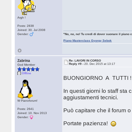
Argh !
Posts: 2838
Joined: 30. Jul 2008
Gender:
"No, no, no! Tu credi di dover suonare il piano co
Piano Masterclass Gyorgy Sebok
Zabrina
Re: LAVORI IN CORSO
Reply #9 -
20. Dec 2015 at 13:17
God Member
Offline
BUONGIORNO A TUTTI !
In questi giorni lo staff st
aggiustamenti tecnici.
W Pianoforum!
Posts: 2641
Può capitare che il forum o
Joined: 10. Nov 2013
Gender:
Portate pazienza!