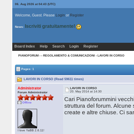
06. Aug 2026 at 04:43
(UTC)
Welcome, Guest. Please
Login
or
Register
Iscriviti gratuitamente!
News:
Board Index
Help
Search
Login
Register
PIANOFORUM
›
›
REGOLAMENTO & COMUNICAZIONI
› LAVORI IN CORSO
Pages: 1
LAVORI IN CORSO (Read 59611 times)
Administrator
LAVORI IN CORSO
20. May 2014 at 14:30
Forum Administrator
Cari Pianoforummini vecchi 
Offline
struttura del forum. Alcune 
create e altre chiuse. Ci s
I love YaBB 2.6.11!