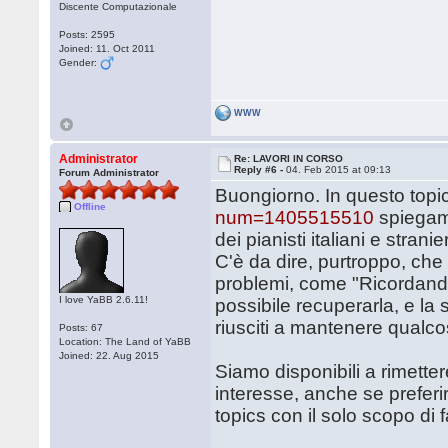
Discente Computazionale
Posts: 2595
Joined: 11. Oct 2011
Gender:
WWW
Administrator
Re: LAVORI IN CORSO
Reply #6 -
04. Feb 2015 at 09:13
Forum Administrator
Buongiorno. In questo topi
Offline
num=1405515510
spiegamm
dei pianisti italiani e stranier
C'è da dire, purtroppo, che
problemi, come "Ricordando
I love YaBB 2.6.11!
possibile recuperarla, e la s
riusciti a mantenere qualco
Posts: 67
Location: The Land of YaBB
Joined: 22. Aug 2015
Siamo disponibili a rimettere
interesse, anche se preferi
topics con il solo scopo di f