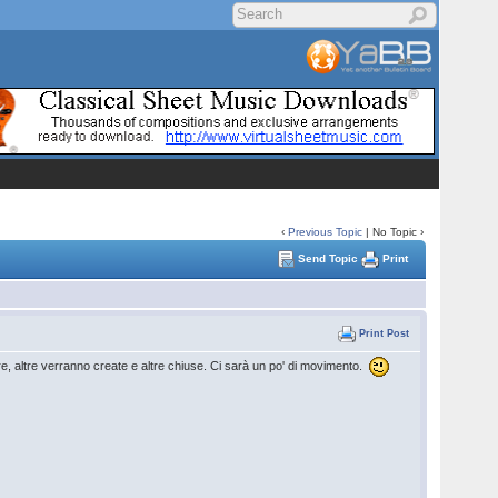
‹
Previous Topic
| No Topic ›
Send Topic
Print
Print Post
tre, altre verranno create e altre chiuse. Ci sarà un po' di movimento.