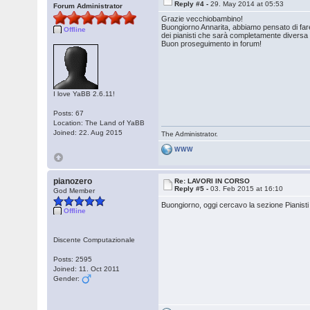
Reply #4 -
29. May 2014 at 05:53
Forum Administrator
Grazie vecchiobambino!
Buongiorno Annarita, abbiamo pensato di fare
Offline
dei pianisti che sarà completamente diversa
Buon proseguimento in forum!
I love YaBB 2.6.11!
Posts: 67
Location: The Land of YaBB
Joined: 22. Aug 2015
The Administrator.
WWW
pianozero
Re: LAVORI IN CORSO
Reply #5 -
03. Feb 2015 at 16:10
God Member
Buongiorno, oggi cercavo la sezione Pianisti
Offline
Discente Computazionale
Posts: 2595
Joined: 11. Oct 2011
Gender: