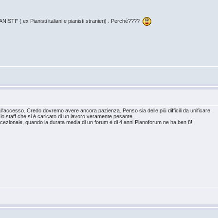
STI" ( ex Pianisti italiani e pianisti stranieri) . Perché????
ll'accesso. Credo dovremo avere ancora pazienza. Penso sia delle più difficili da unificare.
o staff che si è caricato di un lavoro veramente pesante.
ezionale, quando la durata media di un forum è di 4 anni Pianoforum ne ha ben 8!