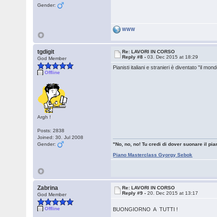
Gender:
WWW
tgdigit
Re: LAVORI IN CORSO
Reply #8 -
03. Dec 2015 at 18:29
God Member
Pianisti italiani e stranieri è diventato "il mond
Offline
Argh !
Posts: 2838
Joined: 30. Jul 2008
Gender:
"No, no, no! Tu credi di dover suonare il pian
Piano Masterclass Gyorgy Sebok
Zabrina
Re: LAVORI IN CORSO
Reply #9 -
20. Dec 2015 at 13:17
God Member
Offline
BUONGIORNO A TUTTI !