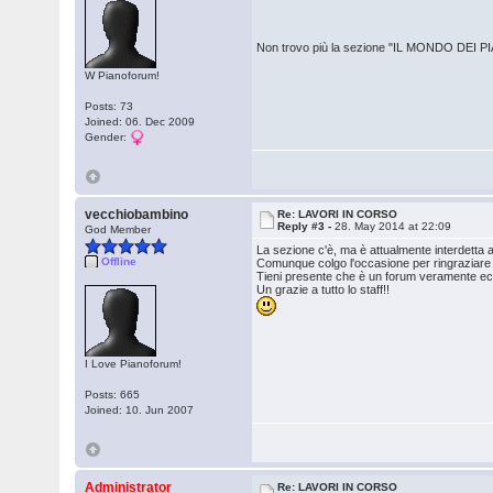
Non trovo più la sezione "IL MONDO DEI PIANI
W Pianoforum!
Posts: 73
Joined: 06. Dec 2009
Gender:
vecchiobambino
Re: LAVORI IN CORSO
Reply #3 -
28. May 2014 at 22:09
God Member
La sezione c'è, ma è attualmente interdetta a
Offline
Comunque colgo l'occasione per ringraziare l
Tieni presente che è un forum veramente ecc
Un grazie a tutto lo staff!!
I Love Pianoforum!
Posts: 665
Joined: 10. Jun 2007
Administrator
Re: LAVORI IN CORSO