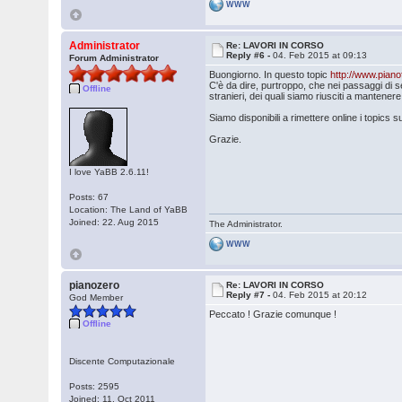
WWW
Administrator
Re: LAVORI IN CORSO
Reply #6 -
04. Feb 2015 at 09:13
Forum Administrator
Buongiorno. In questo topic
http://www.pian
C'è da dire, purtroppo, che nei passaggi di s
Offline
stranieri, dei quali siamo riusciti a mantener
Siamo disponibili a rimettere online i topics 
Grazie.
I love YaBB 2.6.11!
Posts: 67
Location: The Land of YaBB
Joined: 22. Aug 2015
The Administrator.
WWW
pianozero
Re: LAVORI IN CORSO
Reply #7 -
04. Feb 2015 at 20:12
God Member
Peccato ! Grazie comunque !
Offline
Discente Computazionale
Posts: 2595
Joined: 11. Oct 2011