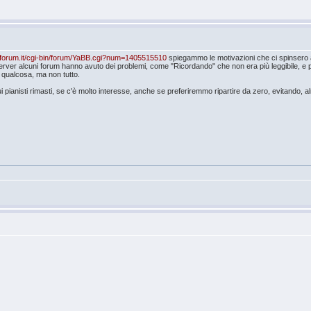
oforum.it/cgi-bin/forum/YaBB.cgi?num=1405515510
spiegammo le motivazioni che ci spinsero a to
erver alcuni forum hanno avuto dei problemi, come "Ricordando" che non era più leggibile, e pur
e qualcosa, ma non tutto.
sui pianisti rimasti, se c'è molto interesse, anche se preferiremmo ripartire da zero, evitando, a