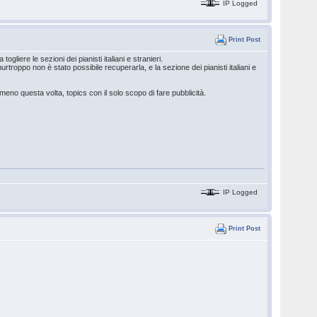
IP Logged
Print Post
gliere le sezioni dei pianisti italiani e stranieri.
troppo non è stato possibile recuperarla, e la sezione dei pianisti italiani e
lmeno questa volta, topics con il solo scopo di fare pubblicità.
IP Logged
Print Post