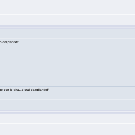
o dei pianisti".
o con le dita...ti stai sbagliando!"