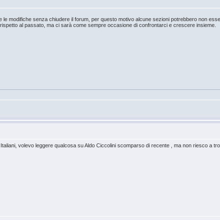
 le modifiche senza chiudere il forum, per questo motivo alcune sezioni potrebbero non esser
 rispetto al passato, ma ci sarà come sempre occasione di confrontarci e crescere insieme.
 Italiani, volevo leggere qualcosa su Aldo Ciccolini scomparso di recente , ma non riesco a tr