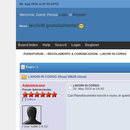
08. Aug 2026 at 07:32
(UTC)
Welcome, Guest. Please
Login
or
Register
Iscriviti gratuitamente!
News:
Board Index
Help
Search
Login
Register
PIANOFORUM
›
›
REGOLAMENTO & COMUNICAZIONI
› LAVORI IN CORSO
Pages: 1
LAVORI IN CORSO (Read 59628 times)
Administrator
LAVORI IN CORSO
20. May 2014 at 14:30
Forum Administrator
Cari Pianoforummini vecchi e nuovi, in questi
Offline
I love YaBB 2.6.11!