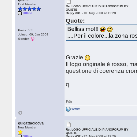
quiete
God Member
Re: LOGO UFFICIALE DI PIANOFORUM BY
QUIETE
Offline
Reply #31 -
10. May 2008 at 12:28
Quote:
Bellissimo!!!
Posts: 565
....Per il colore...la zona r
Joined: 09. Jan 2008
Gender:
Grazie
.
Il logo originale è rosso, 
questione di coerenza croma
q.
約翰
WWW
quigattacicova
New Member
Re: LOGO UFFICIALE DI PIANOFORUM BY
QUIETE
Offline
Reply #32 -
17. May 2008 at 19:26