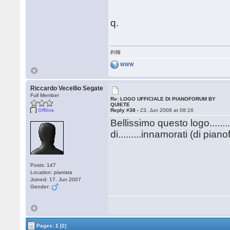
q.
約翰
WWW
Riccardo Vecellio Segate
Full Member
Re: LOGO UFFICIALE DI PIANOFORUM BY
QUIETE
Offline
Reply #38 -
23. Jun 2008 at 08:16
Bellissimo questo logo....
di.........innamorati (di piano
Posts: 147
Location: pianista
Joined: 17. Jun 2007
Gender:
Pages:
1
[2]