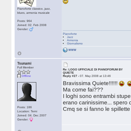
Pianoforte classico, jazz,
blues, armonia musicale
Posts: 964
Joined: 02. Feb 2008
Gender:
Pianoforte
Jazz
Armonia
Giornalismo
WWW
Tsunami
Full Member
Re: LOGO UFFICIALE DI PIANOFORUM BY
QUIETE
Offline
Reply #27 -
07. May 2008 at 13:46
Bravissima Quiete!!!!!!
Ma come fai???
I loghi sono entrambi stup
erano carinissime... spero
Posts: 186
Cmq se si fanno le spillett
Location: Terni
Joined: 04. Dec 2007
Gender: