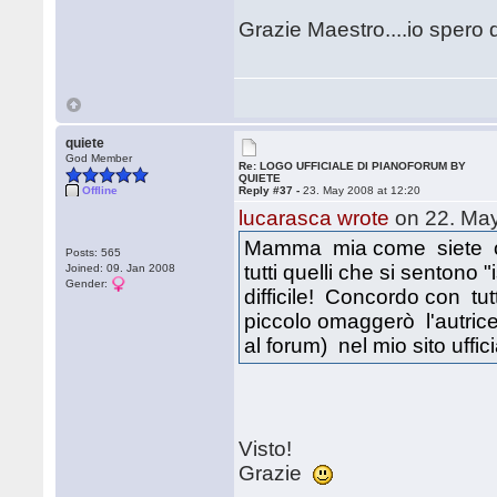
Grazie Maestro....io spero d
quiete
God Member
Re: LOGO UFFICIALE DI PIANOFORUM BY
QUIETE
Offline
Reply #37 -
23. May 2008 at 12:20
lucarasca wrote
on 22. May
Mamma mia come siete org
Posts: 565
tutti quelli che si sentono
Joined: 09. Jan 2008
Gender:
difficile! Concordo con tutt
piccolo omaggerò l'autri
al forum) nel mio sito uffic
Visto!
Grazie