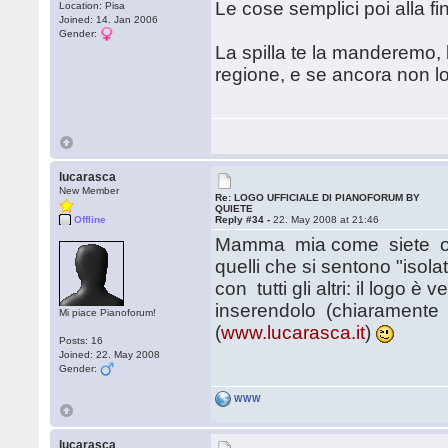
Le cose semplici poi alla f
Location: Pisa
Joined: 14. Jan 2006
Gender:
La spilla te la manderemo, b
regione, e se ancora non lo
lucarasca
New Member
Re: LOGO UFFICIALE DI PIANOFORUM BY
QUIETE
Offline
Reply #34 -
22. May 2008 at 21:46
Mamma mia come siete orga
quelli che si sentono "isol
con tutti gli altri: il logo
inserendolo (chiaramente l
Mi piace Pianoforum!
(
www.lucarasca.it
)
Posts: 16
Joined: 22. May 2008
Gender:
WWW
lucarasca