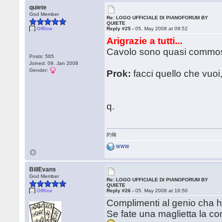
quiete
God Member
Re: LOGO UFFICIALE DI PIANOFORUM BY
QUIETE
Offline
Reply #25 -
05. May 2008 at 09:52
Arigrazie a tutti...
Cavolo sono quasi commo
Posts: 565
Joined: 09. Jan 2008
Gender:
Prok:
facci quello che vuoi
q.
約翰
WWW
BillEvans
God Member
Re: LOGO UFFICIALE DI PIANOFORUM BY
QUIETE
Offline
Reply #26 -
05. May 2008 at 16:50
Complimenti al genio cha ha 
Se fate una maglietta la co