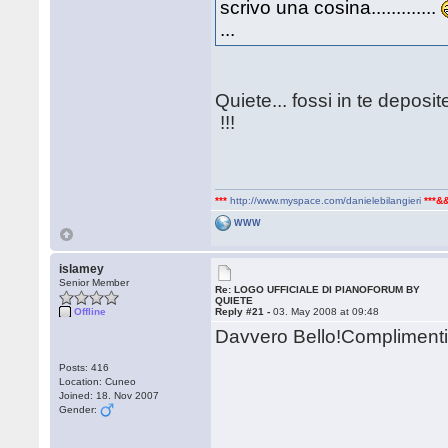
scrivo una cosina.............
...
Quiete... fossi in te deposi
!!!
***
http://www.myspace.com/danielebilangieri
***&
WWW
islamey
Senior Member
Re: LOGO UFFICIALE DI PIANOFORUM BY
QUIETE
Offline
Reply #21 -
03. May 2008 at 09:48
Davvero Bello!Complimenti 
Posts: 416
Location: Cuneo
Joined: 18. Nov 2007
Gender: