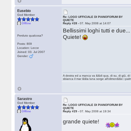
Eusebio
God Member
Re: LOGO UFFICIALE DI PIANOFORUM BY
QUIETE
Offline
Reply #28 -
07. May 2008 at 14:07
Bellissimi loghi tutti e due.
Perduto qualcosa?
Quiete!
Posts: 809
Location: Lecce
Joined: 03. Jul 2007
Gender:
A destra ed a manca va &&di qua, di su, di giù, d
sbianca il mar &&la luna sorge all'olimon&&e i pal
Sarastro
God Member
Re: LOGO UFFICIALE DI PIANOFORUM BY
QUIETE
Offline
Reply #29 -
07. May 2008 at 19:34
grande quiete!