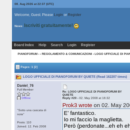
08. Aug 2026 at 22:37
(UTC)
Welcome, Guest. Please
Login
or
Register
Iscriviti gratuitamente!
News:
Board Index
Help
Search
Login
Register
PIANOFORUM
›
›
REGOLAMENTO & COMUNICAZIONI
› LOGO UFFICIALE DI PI
Pages:
1
[2]
LOGO UFFICIALE DI PIANOFORUM BY QUIETE (Read 162207 times)
Daniel_76
Full Member
Re: LOGO UFFICIALE DI PIANOFORUM BY
QUIETE
Offline
Reply #20 -
02. May 2008 at 16:32
Prok3 wrote
on 02. May 200
"Sotto una cascata di
E' fantastico.
note"
Io mi faccio la maglietta.
Posts: 110
Però (perdonate...eh eh eh..
Joined: 12. Feb 2008