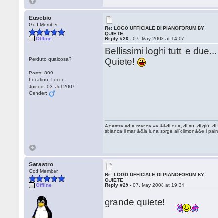
Eusebio
God Member
Re: LOGO UFFICIALE DI PIANOFORUM BY
QUIETE
Offline
Reply #28 -
07. May 2008 at 14:07
Bellissimi loghi tutti e due.
Perduto qualcosa?
Quiete!
Posts: 809
Location: Lecce
Joined: 03. Jul 2007
Gender:
A destra ed a manca va &&di qua, di su, di giù, d
sbianca il mar &&la luna sorge all'olimon&&e i pal
Sarastro
God Member
Re: LOGO UFFICIALE DI PIANOFORUM BY
QUIETE
Offline
Reply #29 -
07. May 2008 at 19:34
grande quiete!