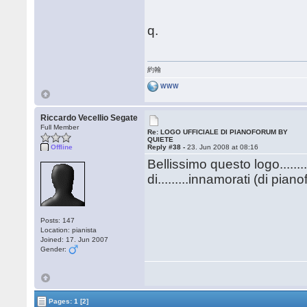
q.
約翰
WWW
Riccardo Vecellio Segate
Full Member
Re: LOGO UFFICIALE DI PIANOFORUM BY
QUIETE
Offline
Reply #38 -
23. Jun 2008 at 08:16
Bellissimo questo logo....
di.........innamorati (di piano
Posts: 147
Location: pianista
Joined: 17. Jun 2007
Gender:
Pages:
1
[2]