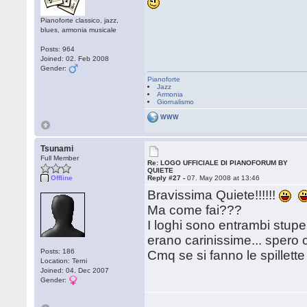
Pianoforte classico, jazz,
blues, armonia musicale
Posts: 964
Joined: 02. Feb 2008
Gender:
Pianoforte
Jazz
Armonia
Giornalismo
WWW
Tsunami
Full Member
Re: LOGO UFFICIALE DI PIANOFORUM BY
QUIETE
Offline
Reply #27 -
07. May 2008 at 13:46
Bravissima Quiete!!!!!!
Ma come fai???
I loghi sono entrambi stup
erano carinissime... spero
Posts: 186
Cmq se si fanno le spillett
Location: Terni
Joined: 04. Dec 2007
Gender: