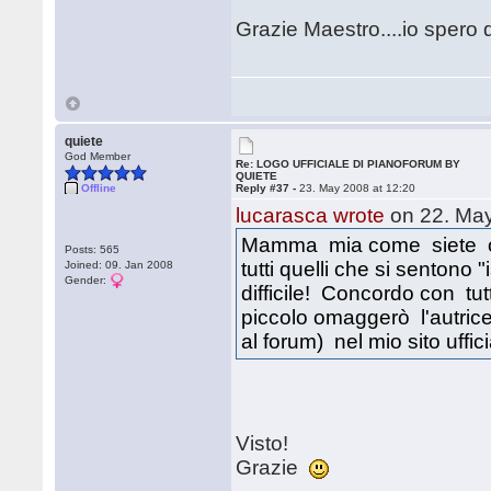
Grazie Maestro....io spero d
quiete
God Member
Re: LOGO UFFICIALE DI PIANOFORUM BY
QUIETE
Offline
Reply #37 -
23. May 2008 at 12:20
lucarasca wrote
on 22. May
Mamma mia come siete org
Posts: 565
tutti quelli che si sentono
Joined: 09. Jan 2008
Gender:
difficile! Concordo con tutt
piccolo omaggerò l'autri
al forum) nel mio sito uffic
Visto!
Grazie