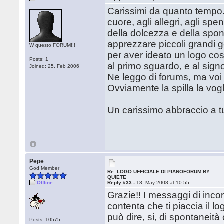
Carissimi da quanto tempo...
cuore, agli allegri, agli spe
della dolcezza e della spon
apprezzare piccoli grandi g
W questo FORUM!!!
per aver ideato un logo cos
Posts: 1
al primo sguardo, e al signo
Joined: 25. Feb 2006
Ne leggo di forums, ma voi
Ovviamente la spilla la vogl
Un carissimo abbraccio a tu
Pepe
God Member
Re: LOGO UFFICIALE DI PIANOFORUM BY
QUIETE
Offline
Reply #33 -
18. May 2008 at 10:55
Grazie!! I messaggi di inco
contenta che ti piaccia il lo
può dire, si, di spontaneità
Posts: 10575