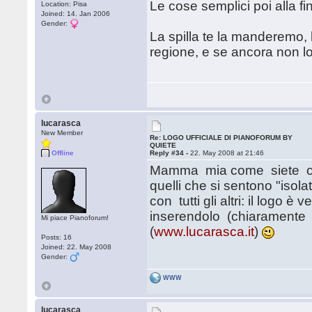
Le cose semplici poi alla f
Location: Pisa
Joined: 14. Jan 2006
Gender:
La spilla te la manderemo, b
regione, e se ancora non lo
lucarasca
New Member
Re: LOGO UFFICIALE DI PIANOFORUM BY
QUIETE
Offline
Reply #34 -
22. May 2008 at 21:46
Mamma mia come siete orga
quelli che si sentono "isol
con tutti gli altri: il logo
inserendolo (chiaramente l
Mi piace Pianoforum!
(
www.lucarasca.it
)
Posts: 16
Joined: 22. May 2008
Gender:
WWW
lucarasca