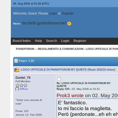
09. Aug 2026 at 01:26
(UTC)
Welcome, Guest. Please
Login
or
Register
Iscriviti gratuitamente!
News:
Board Index
Help
Search
Login
Register
PIANOFORUM
›
›
REGOLAMENTO & COMUNICAZIONI
› LOGO UFFICIALE DI PI
Pages:
1
[2]
LOGO UFFICIALE DI PIANOFORUM BY QUIETE (Read 162210 times)
Daniel_76
Full Member
Re: LOGO UFFICIALE DI PIANOFORUM BY
QUIETE
Offline
Reply #20 -
02. May 2008 at 16:32
Prok3 wrote
on 02. May 200
"Sotto una cascata di
E' fantastico.
note"
Io mi faccio la maglietta.
Posts: 110
Però (perdonate...eh eh eh..
Joined: 12. Feb 2008