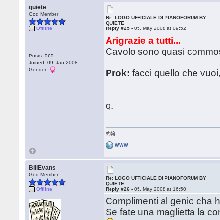
quiete
God Member
Re: LOGO UFFICIALE DI PIANOFORUM BY
QUIETE
Offline
Reply #25 -
05. May 2008 at 09:52
Arigrazie a tutti...
Cavolo sono quasi commo
Posts: 565
Joined: 09. Jan 2008
Gender:
Prok:
facci quello che vuoi
q.
約翰
WWW
BillEvans
God Member
Re: LOGO UFFICIALE DI PIANOFORUM BY
QUIETE
Offline
Reply #26 -
05. May 2008 at 16:50
Complimenti al genio cha ha 
Se fate una maglietta la co