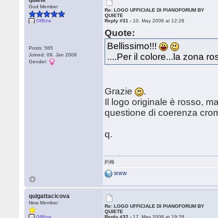
quiete
God Member
Re: LOGO UFFICIALE DI PIANOFORUM BY
QUIETE
Offline
Reply #31 -
10. May 2008 at 12:28
Quote:
Bellissimo!!!
Posts: 565
....Per il colore...la zona r
Joined: 09. Jan 2008
Gender:
Grazie
.
Il logo originale è rosso, 
questione di coerenza croma
q.
約翰
WWW
quigattacicova
New Member
Re: LOGO UFFICIALE DI PIANOFORUM BY
QUIETE
Offline
Reply #32 -
17. May 2008 at 19:26