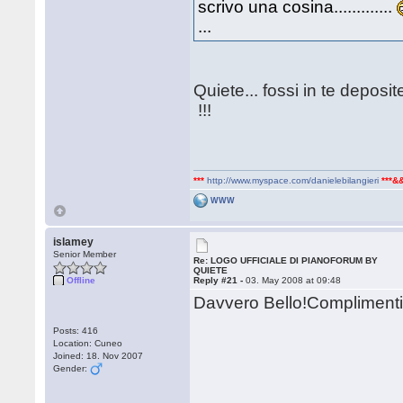
scrivo una cosina.............
...
Quiete... fossi in te deposi
!!!
***
http://www.myspace.com/danielebilangieri
***&
WWW
islamey
Senior Member
Re: LOGO UFFICIALE DI PIANOFORUM BY
QUIETE
Offline
Reply #21 -
03. May 2008 at 09:48
Davvero Bello!Complimenti 
Posts: 416
Location: Cuneo
Joined: 18. Nov 2007
Gender: