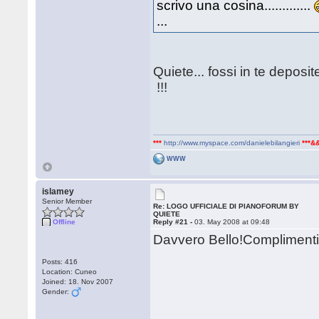
scrivo una cosina.............
...
Quiete... fossi in te deposi
!!!
***
http://www.myspace.com/danielebilangieri
***&
WWW
islamey
Senior Member
Re: LOGO UFFICIALE DI PIANOFORUM BY
QUIETE
Offline
Reply #21 -
03. May 2008 at 09:48
Davvero Bello!Complimenti 
Posts: 416
Location: Cuneo
Joined: 18. Nov 2007
Gender: