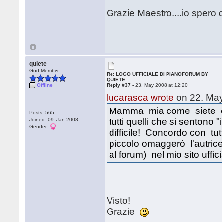
Grazie Maestro....io spero d
quiete
God Member
Re: LOGO UFFICIALE DI PIANOFORUM BY
QUIETE
Offline
Reply #37 -
23. May 2008 at 12:20
lucarasca wrote
on 22. May
Mamma mia come siete org
Posts: 565
tutti quelli che si sentono
Joined: 09. Jan 2008
Gender:
difficile! Concordo con tutt
piccolo omaggerò l'autri
al forum) nel mio sito uffic
Visto!
Grazie