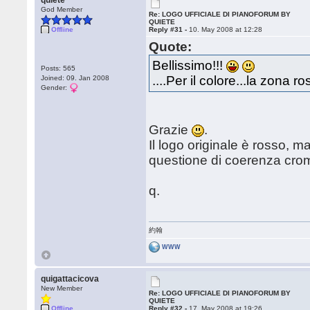
quiete
God Member
Re: LOGO UFFICIALE DI PIANOFORUM BY
QUIETE
Offline
Reply #31 -
10. May 2008 at 12:28
Quote:
Bellissimo!!!
Posts: 565
....Per il colore...la zona r
Joined: 09. Jan 2008
Gender:
Grazie
.
Il logo originale è rosso, 
questione di coerenza croma
q.
約翰
WWW
quigattacicova
New Member
Re: LOGO UFFICIALE DI PIANOFORUM BY
QUIETE
Offline
Reply #32 -
17. May 2008 at 19:26