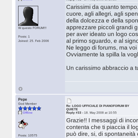
Carissimi da quanto tempo...
cuore, agli allegri, agli spe
della dolcezza e della spon
apprezzare piccoli grandi g
W questo FORUM!!!
per aver ideato un logo cos
Posts: 1
al primo sguardo, e al signo
Joined: 25. Feb 2006
Ne leggo di forums, ma voi
Ovviamente la spilla la vogl
Un carissimo abbraccio a tu
Pepe
God Member
Re: LOGO UFFICIALE DI PIANOFORUM BY
QUIETE
Offline
Reply #33 -
18. May 2008 at 10:55
Grazie!! I messaggi di inco
contenta che ti piaccia il lo
può dire, si, di spontaneità
Posts: 10575