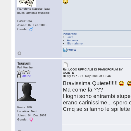
Pianoforte classico, jazz,
blues, armonia musicale
Posts: 964
Joined: 02. Feb 2008
Gender:
Pianoforte
Jazz
Armonia
Giornalismo
WWW
Tsunami
Full Member
Re: LOGO UFFICIALE DI PIANOFORUM BY
QUIETE
Offline
Reply #27 -
07. May 2008 at 13:46
Bravissima Quiete!!!!!!
Ma come fai???
I loghi sono entrambi stup
erano carinissime... spero
Posts: 186
Cmq se si fanno le spillett
Location: Terni
Joined: 04. Dec 2007
Gender: