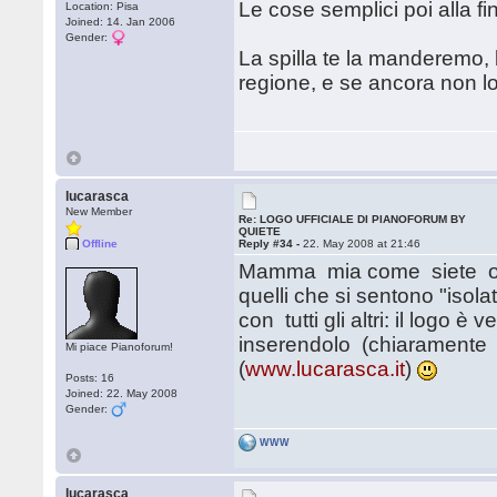
Le cose semplici poi alla f
Location: Pisa
Joined: 14. Jan 2006
Gender:
La spilla te la manderemo, b
regione, e se ancora non lo
lucarasca
New Member
Re: LOGO UFFICIALE DI PIANOFORUM BY
QUIETE
Offline
Reply #34 -
22. May 2008 at 21:46
Mamma mia come siete orga
quelli che si sentono "isol
con tutti gli altri: il logo
inserendolo (chiaramente l
Mi piace Pianoforum!
(
www.lucarasca.it
)
Posts: 16
Joined: 22. May 2008
Gender:
WWW
lucarasca