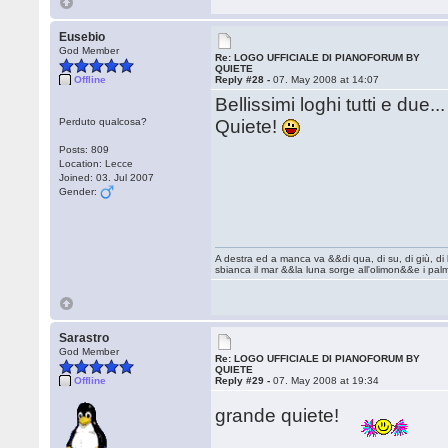
Eusebio
God Member
Re: LOGO UFFICIALE DI PIANOFORUM BY
QUIETE
Offline
Reply #28 -
07. May 2008 at 14:07
Bellissimi loghi tutti e due.
Perduto qualcosa?
Quiete!
Posts: 809
Location: Lecce
Joined: 03. Jul 2007
Gender:
A destra ed a manca va &&di qua, di su, di giù, d
sbianca il mar &&la luna sorge all'olimon&&e i pal
Sarastro
God Member
Re: LOGO UFFICIALE DI PIANOFORUM BY
QUIETE
Offline
Reply #29 -
07. May 2008 at 19:34
grande quiete!