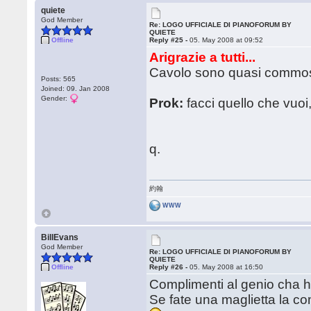
quiete
God Member
Re: LOGO UFFICIALE DI PIANOFORUM BY
QUIETE
Offline
Reply #25 -
05. May 2008 at 09:52
Arigrazie a tutti...
Cavolo sono quasi commo
Posts: 565
Joined: 09. Jan 2008
Gender:
Prok:
facci quello che vuoi
q.
約翰
WWW
BillEvans
God Member
Re: LOGO UFFICIALE DI PIANOFORUM BY
QUIETE
Offline
Reply #26 -
05. May 2008 at 16:50
Complimenti al genio cha ha 
Se fate una maglietta la co