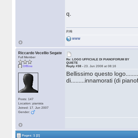
q.
約翰
WWW
Riccardo Vecellio Segate
Full Member
Re: LOGO UFFICIALE DI PIANOFORUM BY
QUIETE
Offline
Reply #38 -
23. Jun 2008 at 08:16
Bellissimo questo logo....
di.........innamorati (di piano
Posts: 147
Location: pianista
Joined: 17. Jun 2007
Gender:
Pages:
1
[2]