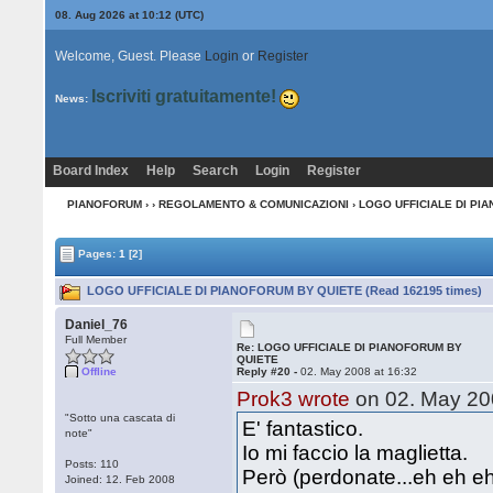
08. Aug 2026 at 10:13
(UTC)
Welcome, Guest. Please
Login
or
Register
Iscriviti gratuitamente!
News:
Board Index
Help
Search
Login
Register
PIANOFORUM
›
›
REGOLAMENTO & COMUNICAZIONI
› LOGO UFFICIALE DI PI
Pages:
1
[2]
LOGO UFFICIALE DI PIANOFORUM BY QUIETE (Read 162195 times)
Daniel_76
Full Member
Re: LOGO UFFICIALE DI PIANOFORUM BY
QUIETE
Offline
Reply #20 -
02. May 2008 at 16:32
Prok3 wrote
on 02. May 200
"Sotto una cascata di
E' fantastico.
note"
Io mi faccio la maglietta.
Posts: 110
Però (perdonate...eh eh eh..
Joined: 12. Feb 2008